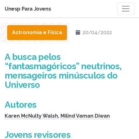
Unesp Para Jovens
Astronomia e Física
20/04/2022
A busca pelos
“fantasmagóricos” neutrinos,
mensageiros minúsculos do
Universo
Autores
Karen McNulty Walsh
,
Milind Vaman Diwan
Jovens revisores