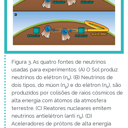
Figura 3. As quatro fontes de neutrinos
usadas para experimentos. (A) O Sol produz
neutrinos do elétron (n
). (B) Neutrinos de
e
dois tipos, do múon (n
) e do elétron (n
), são
μ
e
produzidos por colisões de raios cósmicos de
alta energia com átomos da atmosfera
terrestre. (C) Reatores nucleares emitem
neutrinos antielétron (anti n
). (D)
e
Aceleradores de prótons de alta energia