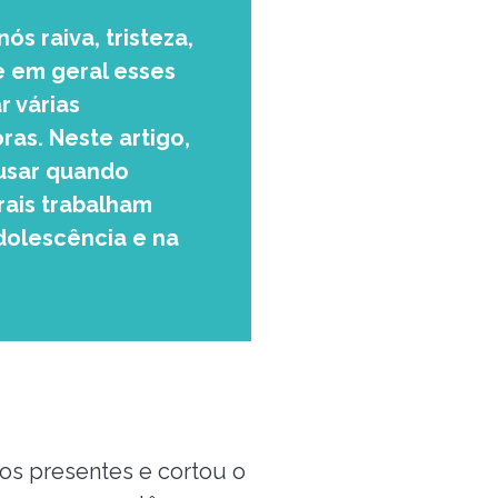
s raiva, tristeza,
e em geral esses
 várias
as. Neste artigo,
usar quando
rais trabalham
adolescência e na
 os presentes e cortou o