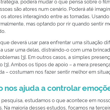
estratégia, poderá mudar o que pensa sobre o fil
soas são atores num cenário. Poderá até imagin
r os atores interagindo entre as tomadas. Usando 
ormalmente, mas optando por rir quando sentir m
do.
 que deverá usar para enfrentar uma situação difí
a usar uma delas, distraindo-o com uma brinca
oblemas [3]. Em outros casos, a simples presen
o [3]. Ambos os tipos de apoio – a mera presenç
da – costumam nos fazer sentir melhor em situaçõ
 nos ajuda a controlar emoçõ
e pesquisa, estudamos o que acontece em noss
 Na maioria desses estudos, focamos na terceir