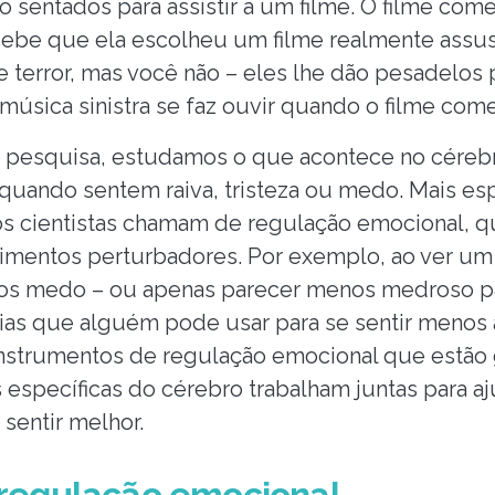
ão sentados para assistir a um filme. O filme co
cebe que ela escolheu um filme realmente assus
 terror, mas você não – eles lhe dão pesadelos
úsica sinistra se faz ouvir quando o filme com
 pesquisa, estudamos o que acontece no cérebr
quando sentem raiva, tristeza ou medo. Mais es
s cientistas chamam de regulação emocional, q
mentos perturbadores. Por exemplo, ao ver um f
os medo – ou apenas parecer menos medroso p
ias que alguém pode usar para se sentir menos
instrumentos de regulação emocional que estão
 específicas do cérebro trabalham juntas para aj
 sentir melhor.
 regulação emocional