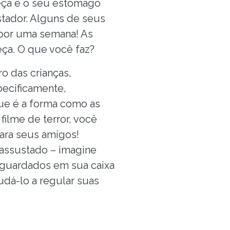
meça e o seu estômago
tador. Alguns de seus
 por uma semana! As
eça. O que você faz?
o das crianças,
pecificamente,
ue é a forma como as
ilme de terror, você
ara seus amigos!
 assustado – imagine
 guardados em sua caixa
udá-lo a regular suas