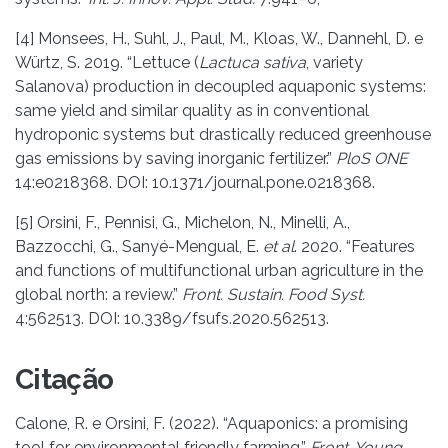
[4] Monsees, H., Suhl, J., Paul, M., Kloas, W., Dannehl, D. e
Würtz, S. 2019. “Lettuce (
Lactuca sativa
, variety
Salanova) production in decoupled aquaponic systems:
same yield and similar quality as in conventional
hydroponic systems but drastically reduced greenhouse
gas emissions by saving inorganic fertilizer.”
PloS ONE
14:e0218368. DOI: 10.1371/journal.pone.0218368.
[5] Orsini, F., Pennisi, G., Michelon, N., Minelli, A.,
Bazzocchi, G., Sanyé-Mengual, E.
et al
. 2020. “Features
and functions of multifunctional urban agriculture in the
global north: a review.”
Front. Sustain. Food Syst.
4:562513. DOI: 10.3389/fsufs.2020.562513.
Citação
Calone, R. e Orsini, F. (2022). “Aquaponics: a promising
tool for environmental friendly farming.”
Front. Young