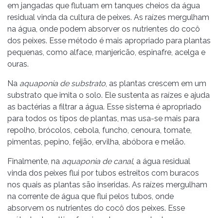
em jangadas que flutuam em tanques cheios da água
residual vinda da cultura de peixes. As raízes mergulham
na água, onde podem absorver os nutrientes do cocô
dos peixes. Esse método é mais apropriado para plantas
pequenas, como alface, manjericão, espinafre, acelga e
ouras.
Na
aquaponia de substrato
, as plantas crescem em um
substrato que imita o solo. Ele sustenta as raízes e ajuda
as bactérias a filtrar a água. Esse sistema é apropriado
para todos os tipos de plantas, mas usa-se mais para
repolho, brócolos, cebola, funcho, cenoura, tomate,
pimentas, pepino, feijão, ervilha, abóbora e melão.
Finalmente, na
aquaponia de canal
, a água residual
vinda dos peixes flui por tubos estreitos com buracos
nos quais as plantas são inseridas. As raízes mergulham
na corrente de água que flui pelos tubos, onde
absorvem os nutrientes do cocô dos peixes. Esse