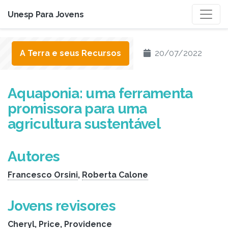
Unesp Para Jovens
A Terra e seus Recursos
20/07/2022
Aquaponia: uma ferramenta
promissora para uma
agricultura sustentável
Autores
Francesco Orsini
,
Roberta Calone
Jovens revisores
Cheryl
,
Price
,
Providence