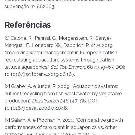
subvenção nº 862663.
Referências
[1] Calone, R., Pennisi, G., Morgenstern, R., Sanyé-
Mengual, E., Lorleberg, W., Dapprich, P.
et al
. 2019.
“Improving water management in European catfish
recirculating aquaculture systems through catfish-
lettuce aquaponics.”
Sci. Tot. Environ.
687:759–67. DOI:
10.1016/j.scitotenv..2019.06.167.
[2] Graber, A. e Junge, R. 2009. “Aquaponic systems:
nutrient recycling from fish wastewater by vegetable
production.”
Desalination
246:147–56. DOI:
10.1016/j.desal.2008.03.048.
[3] Salam, A. e Prodhan, Y. 2014. “Comparative growth
performances of taro plant in aquaponics vs. other
systems.”
Int. J. Innov. Appl. Stud.
7:941–6;