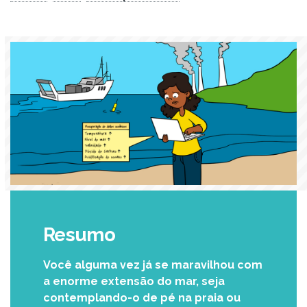
Resumo
Você alguma vez já se maravilhou com
a enorme extensão do mar, seja
contemplando-o de pé na praia ou