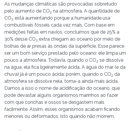
As mudanças climáticas são provocadas sobretudo
pelo aumento de CO
na atmosfera. A quantidade de
2
CO
está aumentando porque a humanidade usa
2
combustíveis fósseis cada vez mais. Com base em
medições feitas em navios, concluímos que de 25% a
30% desse CO
extra chegam ao oceano por meio de
2
bolhas de ar presas às ondas da superfície. Esse parece
ser um bom serviço prestado pelo oceano: ele limpa um
pouco a atmosfera. Todavia, quando o CO
se dissolve
2
na água, ela fica ligeiramente ácida. A água do mar (e da
chuva) já é um pouco ácida; porém, quando o CO
da
2
atmosfera se dissolve nela, torna-a ainda mais ácida.
Damos a isso o nome de acidificação do oceano, que
pode devastar alguns organismos marinhos ao fazer
com que conchas e ossos se desgastem mais
facilmente. Assim, esses organismos acabam ficando
menores ou deformados, isto quando não morrem.