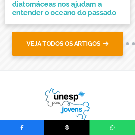
diatomáceas nos ajudam a
entender o oceano do passado
VEJA TODOS OS ARTIGOS
Compartilhar no Facebook
Compartilhar no Threads
Compartilhar no Wh