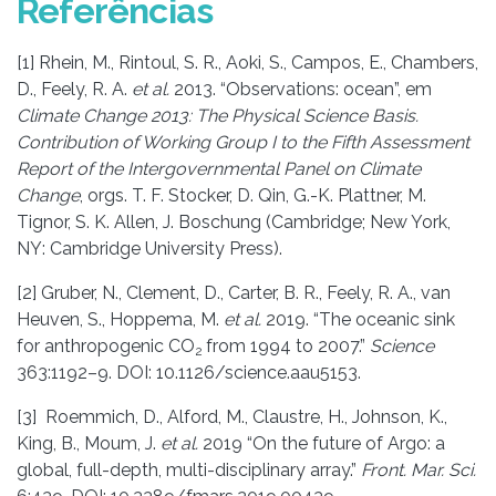
Referências
[1] Rhein, M., Rintoul, S. R., Aoki, S., Campos, E., Chambers,
D., Feely, R. A.
et al.
2013. “Observations: ocean”, em
Climate Change 2013: The Physical Science Basis.
Contribution of Working Group I to the Fifth Assessment
Report of the Intergovernmental Panel on Climate
Change
, orgs. T. F. Stocker, D. Qin, G.-K. Plattner, M.
Tignor, S. K. Allen, J. Boschung (Cambridge; New York,
NY: Cambridge University Press).
[2] Gruber, N., Clement, D., Carter, B. R., Feely, R. A., van
Heuven, S., Hoppema, M.
et al.
2019. “The oceanic sink
for anthropogenic CO
from 1994 to 2007.”
Science
2
363:1192–9. DOI: 10.1126/science.aau5153.
[3] Roemmich, D., Alford, M., Claustre, H., Johnson, K.,
King, B., Moum, J.
et al.
2019 “On the future of Argo: a
global, full-depth, multi-disciplinary array.”
Front. Mar. Sci.