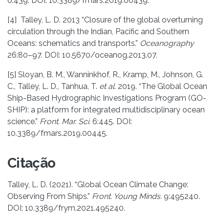
6:439. DOI: 10.3389/fmars.2019.00439.
[4] Talley, L. D. 2013 “Closure of the global overturning
circulation through the Indian, Pacific and Southern
Oceans: schematics and transports.”
Oceanography
26:80–97. DOI: 10.5670/oceanog.2013.07.
[5] Sloyan, B. M., Wanninkhof, R., Kramp, M., Johnson, G.
C., Talley, L. D., Tanhua, T.
et al.
2019. “The Global Ocean
Ship-Based Hydrographic Investigations Program (GO-
SHIP): a platform for integrated multidisciplinary ocean
science.”
Front. Mar. Sci.
6:445. DOI:
10.3389/fmars.2019.00445.
Citação
Talley, L. D. (2021). “Global Ocean Climate Change:
Observing From Ships.”
Front. Young Minds.
9:495240.
DOI: 10.3389/frym.2021.495240.