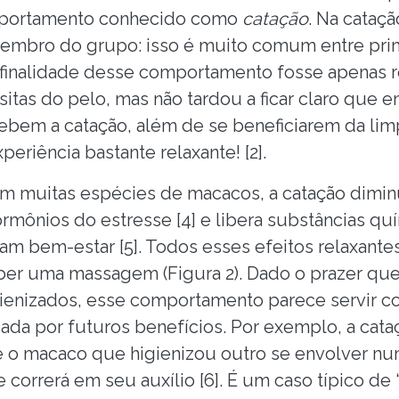
mportamento conhecido como
catação
. Na cataç
embro do grupo: isso é muito comum entre primat
 finalidade desse comportamento fosse apenas r
asitas do pelo, mas não tardou a ficar claro que
ecebem a catação, além de se beneficiarem da l
eriência bastante relaxante! [2].
m muitas espécies de macacos, a catação diminu
hormônios do estresse [4] e libera substâncias 
ram bem-estar [5]. Todos esses efeitos relaxant
eber uma massagem (Figura 2). Dado o prazer q
ienizados, esse comportamento parece servir 
cada por futuros benefícios. Por exemplo, a cat
e o macaco que higienizou outro se envolver n
correrá em seu auxílio [6]. É um caso típico de