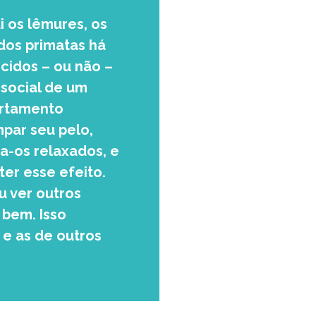
 os lêmures, os
dos primatas há
cidos – ou não –
 social de um
ortamento
mpar seu pelo,
a-os relaxados, e
er esse efeito.
u ver outros
 bem. Isso
e as de outros