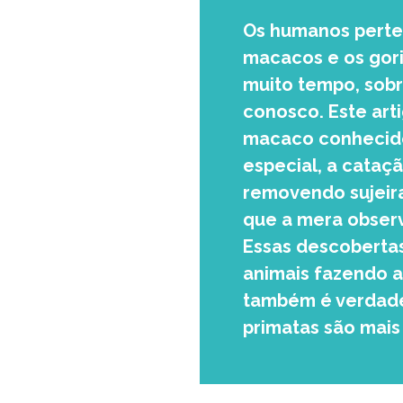
Os humanos perten
macacos e os gori
muito tempo, sobr
conosco. Este art
macaco conhecid
especial, a cataçã
removendo sujeira
que a mera obser
Essas descobertas
animais fazendo a
também é verdade
primatas são mai