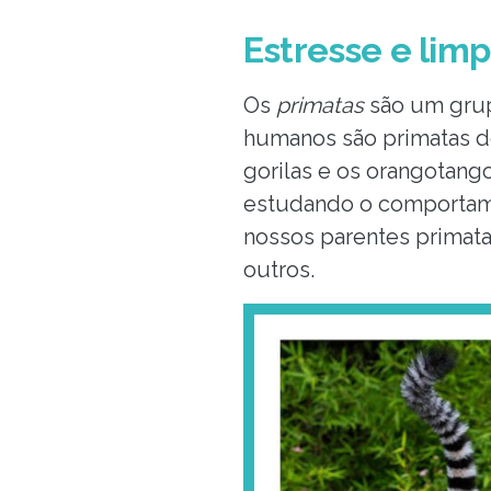
Estresse e lim
Os
primatas
são um grup
humanos são primatas d
gorilas e os orangotang
estudando o comportame
nossos parentes primata
outros.