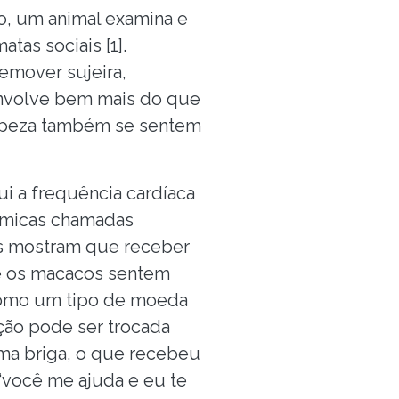
ão, um animal examina e
as sociais [1].
emover sujeira,
 envolve bem mais do que
impeza também se sentem
i a frequência cardíaca
químicas chamadas
es mostram que receber
ue os macacos sentem
como um tipo de moeda
ação pode ser trocada
uma briga, o que recebeu
 “você me ajuda e eu te