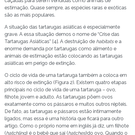
caçadas para serem vendidas como animais de
estimação. Quase sempre, as espécies raras e exóticas
são as mais populares.
A situação das tartarugas asiáticas é especialmente
grave. A essa situação demos o nome de “Crise das
Tartarugas Asiáticas” [4]. A destruição de
habitats
e a
enorme demanda por tartarugas como alimento e
animais de estimação estão colocando as tartarugas
asiáticas em perigo de extinção.
O ciclo de vida de uma tartaruga também a coloca em
alto risco de extinção (Figura 2). Existem quatro etapas
principais no ciclo de vida de uma tartaruga – ovo,
filhote, jovem e adulto. As tartarugas põem ovos
exatamente como os pássaros e muitos outros répteis.
De fato, as tartarugas e pássaros estão intimamente
ligados, mas essa é uma história que ficará para outro
artigo. Como o próprio nome em inglês já diz, um filhote
(
hatchling
) é o bebê que sai (
hatches
)do ovo. Quando o