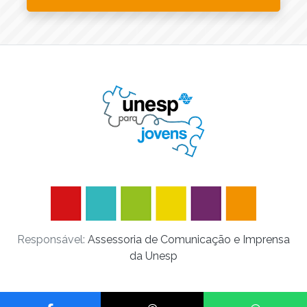
Responsável:
Assessoria de Comunicação e Imprensa
da Unesp
Compartilhar no Facebook
Compartilhar no Threads
Compartilhar no Wh