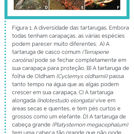
Figura 1. A diversidade das tartarugas. Embora
todas tenham carapaças, as várias espécies
podem parecer muito diferentes. A) A
tartaruga de casco comum
(Terrapene
carolina)
pode se fechar completamente em
sua carapaça para proteção. B) A tartaruga de
folha de Oldham
(Cyclemys oldhamii)
passa
tanto tempo na água que as algas podem
crescer em sua carapaça. C) A tartaruga
alongada
(Indotestudo elongata)
vive em
áreas secas e quentes, e tem pés curtos e
grossos como um elefante. D) A tartaruga de
cabeça grande
(Platysternon megacephalum)
tem uma cabeça tão grande que não pode