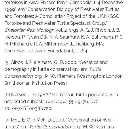
tortoises in Asia–Phnom Penh, Cambodia, 1-4 December
1999”, em “Conservation Biology of Freshwater Turtles
and Tortoises: A Compilation Project of the IUCN/SSC
Tortoise and Freshwater Turtle Specialist Group.”
Chelonian Res. Monogr.
, vol. 2, orgs. A. G. J. Rhodin, J. B.
Iverson, P. P. van Dijk, R. A. Saumure, K. A. Buhlmann, P. C.
H. Pritchard e R. A. Mittermeier (Lunenburg, MA:
Chelonian Research Foundation), 1–164.
[5] Gibbs, J. P. e Amato, G. D. 2000. “Genetics and
demography in turtle conservation”, em
Turtle
Conservation
, org.. M. W. Klemens (Washington; London:
Smithsonian Institution Press).
[6] Iverson, J. B. 1982. “Biomass in turtle populations: a
neglected subject.”
Oecologia
55:69–76. DOI:
10.1007/BF00386720.
[7] Moll, E. O. e Moll, D. 2000. “Conservation of river
turtles,” em
Turtle Conservation
, org. M. W. Klemens