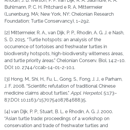
Rhodin, J. B. Iverson, P. P. van Dijk, R. A. Saumure, K. A.
Buhlmann, P. C. H. Pritchard e R. A. Mittermeier
(Lunenburg, MA; New York, NY: Chelonian Research
Foundation; Turtle Conservancy), 1–292.
[2] Mittermeier, R. A., van Dijk, P. P., Rhodin, A. G. J. e Nash,
S. D. 2015. “Turtle hotspots: an analysis of the
occurrence of tortoises and freshwater turtles in
biodiversity hotspots, high-biodiversity wilterness áreas,
and turtle priority áreas.” Chelonian Conserv. Biol. 14:2–10.
DOI: 10. 2744/ccab-14-01-2-10.1.
[3] Hong, M., Shi, H., Fu, L., Gong, S., Fong, J. J., e Parham,
J. F. 2008. “Scientific refutation of traditional Chinese
medicine claims about turtles.”
Appl. Herpetol.
5:173–
87.DOI: 10.1163/15707540878468835.
[4] van Dijk, P. P., Stuart, B. L. e Rhodin, A. G. J. 2000.
“Asian turtle trade: proceedings of a workshop on
conservation and trade of freshwater turtles and