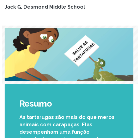
Jack G. Desmond Middle School
Resumo
As tartarugas são mais do que meros
animais com carapaças. Elas
desempenham uma função