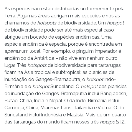
As espécies não estão distribuídas uniformemente pela
Terra. Algumas áreas abrigam mais espécies e nós as
chamamos de
hotspots
de biodiversidade. Um
hotspot
de biodiversidade pode ser até mais especial caso
abrigue um bocado de espécies endêmicas. Uma
espécie endêmica é especial porque é encontrada em
apenas
um local. Por exemplo, o pinguim imperador é
endêmico da Antártida – não vive em nenhum outro
lugar. Três
hotspots
de biodiversidade para tartarugas
ficam na Ásia tropical e subtropical: as planícies de
inundação do Ganges-Bramaputra, o
hotspot
Indo-
Birmânia e o
hotspot
Sundaland. O
hotspot
das planícies
de inundação do Ganges-Bramaputra inclui Bangladesh,
Butão, China, Índia e Nepal. O da Indo-Birmânia inclui
Camboja, China, Mianmar, Laos, Tailândia e Vietnã. O do
Sundaland inclui Indonésia e Malásia. Mais de um quarto
das tartarugas do mundo ficam nesses três
hotspots
[2].