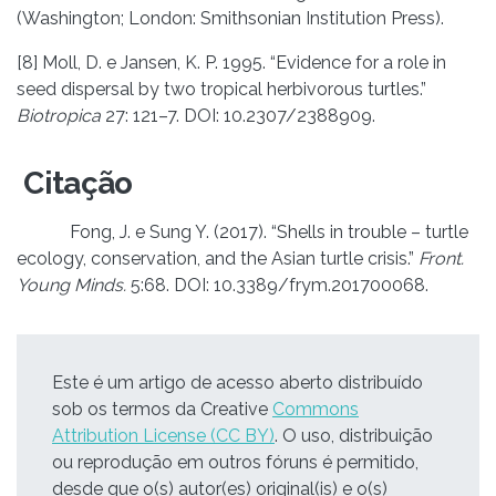
(Washington; London: Smithsonian Institution Press).
[8] Moll, D. e Jansen, K. P. 1995. “Evidence for a role in
seed dispersal by two tropical herbivorous turtles.”
Biotropica
27: 121–7. DOI: 10.2307/2388909.
Citação
Fong, J. e Sung Y. (2017). “Shells in trouble – turtle
ecology, conservation, and the Asian turtle crisis.”
Front.
Young Minds.
5:68. DOI: 10.3389/frym.201700068.
Este é um artigo de acesso aberto distribuído
sob os termos da Creative
Commons
Attribution License (CC BY)
. O uso, distribuição
ou reprodução em outros fóruns é permitido,
desde que o(s) autor(es) original(is) e o(s)