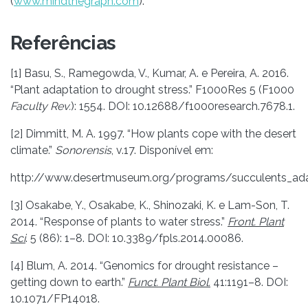
(
www.mindthegraph.com
).
Referências
[1] Basu, S., Ramegowda, V., Kumar, A. e Pereira, A. 2016.
“Plant adaptation to drought stress.” F1000Res 5 (F1000
Faculty Rev.
): 1554. DOI: 10.12688/f1000research.7678.1.
[2] Dimmitt, M. A. 1997. “How plants cope with the desert
climate.”
Sonorensis
, v.17. Disponível em:
http://www.desertmuseum.org/programs/succulents_ada
[3] Osakabe, Y., Osakabe, K., Shinozaki, K. e Lam-Son, T.
2014. “Response of plants to water stress.”
Front. Plant
Sci
. 5 (86): 1–8. DOI: 10.3389/fpls.2014.00086.
[4] Blum, A. 2014. “Genomics for drought resistance –
getting down to earth.”
Funct. Plant Biol.
41:1191–8. DOI:
10.1071/FP14018.