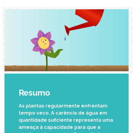
Resumo
As plantas regularmente enfrentam
tempo seco. A carência de água em
quantidade suficiente representa uma
ameaça à capacidade para que a