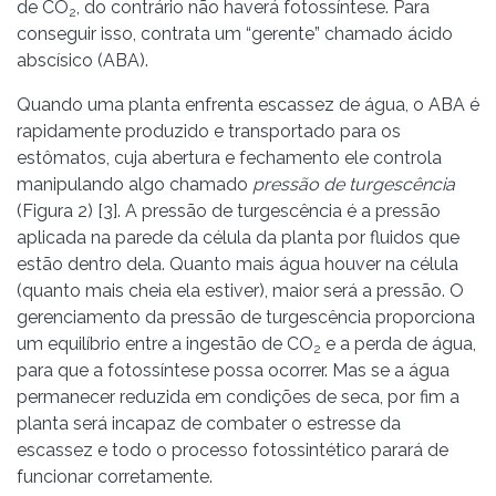
de CO
, do contrário não haverá fotossíntese. Para
2
conseguir isso, contrata um “gerente” chamado ácido
abscísico (ABA).
Quando uma planta enfrenta escassez de água, o ABA é
rapidamente produzido e transportado para os
estômatos, cuja abertura e fechamento ele controla
manipulando algo chamado
pressão de turgescência
(Figura 2) [3]. A pressão de turgescência é a pressão
aplicada na parede da célula da planta por fluidos que
estão dentro dela. Quanto mais água houver na célula
(quanto mais cheia ela estiver), maior será a pressão. O
gerenciamento da pressão de turgescência proporciona
um equilíbrio entre a ingestão de CO
e a perda de água,
2
para que a fotossíntese possa ocorrer. Mas se a água
permanecer reduzida em condições de seca, por fim a
planta será incapaz de combater o estresse da
escassez e todo o processo fotossintético parará de
funcionar corretamente.