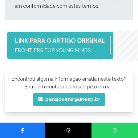
em conformidade com estes termos.
LINK PARA O ARTIGO ORIGINAL
FRONTIERS FOR YOUNG MINDS
Encontrou alguma informação errada neste texto?
Entre em contato conosco pelo e-mail:
parajovens@unesp.br
Compartilhar no Facebook
Compartilhar no Threads
Compartilhar no Wh