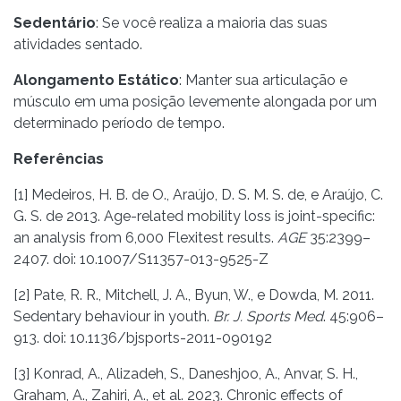
Sedentário
: Se você realiza a maioria das suas
atividades sentado.
Alongamento Estático
: Manter sua articulação e
músculo em uma posição levemente alongada por um
determinado período de tempo.
Referências
[1] Medeiros, H. B. de O., Araújo, D. S. M. S. de, e Araújo, C.
G. S. de 2013. Age-related mobility loss is joint-specific:
an analysis from 6,000 Flexitest results.
AGE
35:2399–
2407. doi: 10.1007/S11357-013-9525-Z
[2] Pate, R. R., Mitchell, J. A., Byun, W., e Dowda, M. 2011.
Sedentary behaviour in youth.
Br. J. Sports Med
. 45:906–
913. doi: 10.1136/bjsports-2011-090192
[3] Konrad, A., Alizadeh, S., Daneshjoo, A., Anvar, S. H.,
Graham, A., Zahiri, A., et al. 2023. Chronic effects of