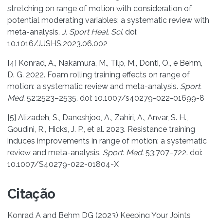
stretching on range of motion with consideration of
potential moderating variables: a systematic review with
meta-analysis.
J. Sport Heal. Sci.
doi:
10.1016/J.JSHS.2023.06.002
[4] Konrad, A., Nakamura, M., Tilp, M., Donti, O., e Behm,
D. G. 2022. Foam rolling training effects on range of
motion: a systematic review and meta-analysis.
Sport.
Med.
52:2523–2535. doi: 10.1007/s40279-022-01699-8
[5] Alizadeh, S., Daneshjoo, A., Zahiri, A., Anvar, S. H.,
Goudini, R., Hicks, J. P., et al. 2023. Resistance training
induces improvements in range of motion: a systematic
review and meta-analysis.
Sport. Med.
53:707–722. doi:
10.1007/S40279-022-01804-X
Citação
Konrad A and Behm DG (2023) Keeping Your Joints