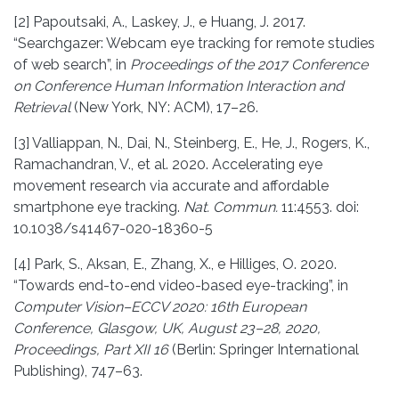
[2] Papoutsaki, A., Laskey, J., e Huang, J. 2017.
“Searchgazer: Webcam eye tracking for remote studies
of web search”, in
Proceedings of the 2017 Conference
on Conference Human Information Interaction and
Retrieval
(New York, NY: ACM), 17–26.
[3] Valliappan, N., Dai, N., Steinberg, E., He, J., Rogers, K.,
Ramachandran, V., et al. 2020. Accelerating eye
movement research via accurate and affordable
smartphone eye tracking.
Nat. Commun.
11:4553. doi:
10.1038/s41467-020-18360-5
[4] Park, S., Aksan, E., Zhang, X., e Hilliges, O. 2020.
“Towards end-to-end video-based eye-tracking”, in
Computer Vision–ECCV 2020: 16th European
Conference, Glasgow, UK, August 23–28, 2020,
Proceedings, Part XII 16
(Berlin: Springer International
Publishing), 747–63.