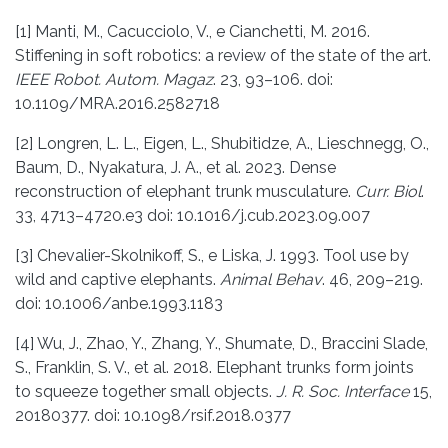
[1] Manti, M., Cacucciolo, V., e Cianchetti, M. 2016.
Stiffening in soft robotics: a review of the state of the art.
IEEE Robot. Autom. Magaz
. 23, 93–106. doi:
10.1109/MRA.2016.2582718
[2] Longren, L. L., Eigen, L., Shubitidze, A., Lieschnegg, O.,
Baum, D., Nyakatura, J. A., et al. 2023. Dense
reconstruction of elephant trunk musculature.
Curr. Biol
.
33, 4713–4720.e3 doi: 10.1016/j.cub.2023.09.007
[3] Chevalier-Skolnikoff, S., e Liska, J. 1993. Tool use by
wild and captive elephants.
Animal Behav
. 46, 209–219.
doi: 10.1006/anbe.1993.1183
[4] Wu, J., Zhao, Y., Zhang, Y., Shumate, D., Braccini Slade,
S., Franklin, S. V., et al. 2018. Elephant trunks form joints
to squeeze together small objects.
J. R. Soc. Interface
15,
20180377. doi: 10.1098/rsif.2018.0377