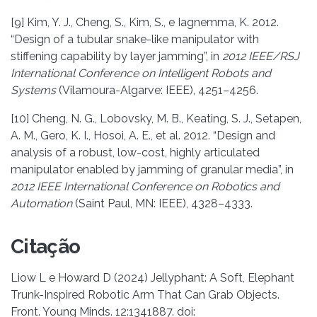
[9] Kim, Y. J., Cheng, S., Kim, S., e Iagnemma, K. 2012.
“Design of a tubular snake-like manipulator with
stiffening capability by layer jamming”, in
2012 IEEE/RSJ
International Conference on Intelligent Robots and
Systems
(Vilamoura-Algarve: IEEE), 4251–4256.
[10] Cheng, N. G., Lobovsky, M. B., Keating, S. J., Setapen,
A. M., Gero, K. I., Hosoi, A. E., et al. 2012. “Design and
analysis of a robust, low-cost, highly articulated
manipulator enabled by jamming of granular media”, in
2012 IEEE International Conference on Robotics and
Automation
(Saint Paul, MN: IEEE), 4328–4333.
Citação
Liow L e Howard D (2024) Jellyphant: A Soft, Elephant
Trunk-Inspired Robotic Arm That Can Grab Objects.
Front. Young Minds. 12:1341887. doi: