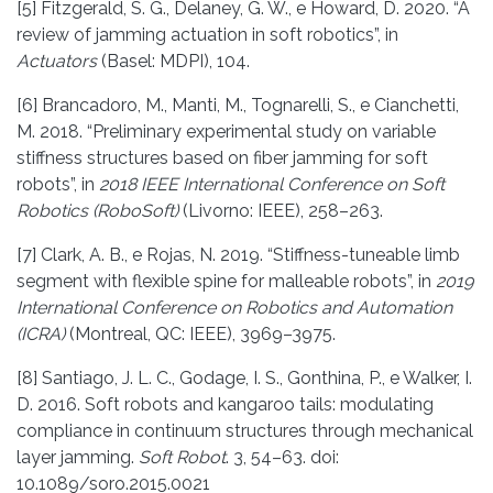
[5] Fitzgerald, S. G., Delaney, G. W., e Howard, D. 2020. “A
review of jamming actuation in soft robotics”, in
Actuators
(Basel: MDPI), 104.
[6] Brancadoro, M., Manti, M., Tognarelli, S., e Cianchetti,
M. 2018. “Preliminary experimental study on variable
stiffness structures based on fiber jamming for soft
robots”, in
2018 IEEE International Conference on Soft
Robotics (RoboSoft)
(Livorno: IEEE), 258–263.
[7] Clark, A. B., e Rojas, N. 2019. “Stiffness-tuneable limb
segment with flexible spine for malleable robots”, in
2019
International Conference on Robotics and Automation
(ICRA)
(Montreal, QC: IEEE), 3969–3975.
[8] Santiago, J. L. C., Godage, I. S., Gonthina, P., e Walker, I.
D. 2016. Soft robots and kangaroo tails: modulating
compliance in continuum structures through mechanical
layer jamming.
Soft Robot
. 3, 54–63. doi:
10.1089/soro.2015.0021