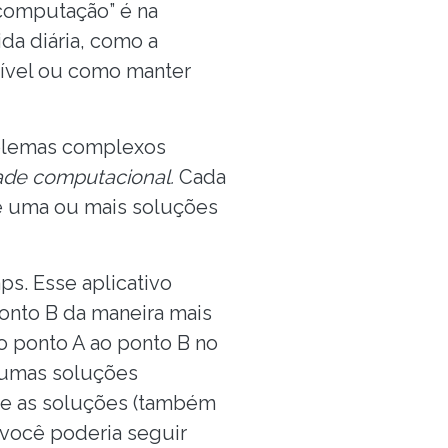
“computação” é na
da diária, como a
sível ou como manter
oblemas complexos
ade computacional.
Cada
e uma ou mais soluções
s. Esse aplicativo
onto B da maneira mais
o ponto A ao ponto B no
gumas soluções
B) e as soluções (também
 você poderia seguir