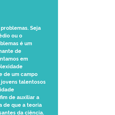
 problemas. Seja
édio ou o
oblemas é um
inante de
rentamos em
plexidade
se de um campo
 jovens talentosos
xidade
im de auxiliar a
a de que a teoria
antes da ciência.