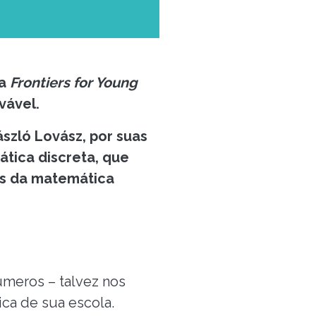
na
Frontiers for Young
ovável.
szló Lovász, por suas
tica discreta, que
es da matemática
meros – talvez nos
ca de sua escola.