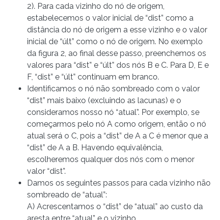
2). Para cada vizinho do nó de origem,
estabelecemos o valor inicial de “dist” como a
distância do nó de origem a esse vizinho e o valor
inicial de “últ” como o nó de origem. No exemplo
da figura 2, ao final desse passo, preenchemos os
valores para “dist” e “últ” dos nós B e C. Para D, E e
F, “dist” e “últ” continuam em branco.
Identificamos o nó não sombreado com o valor
“dist” mais baixo (excluindo as lacunas) e o
consideramos nosso nó “atual”. Por exemplo, se
começarmos pelo nó A como origem, então o nó
atual será o C, pois a “dist” de A a C é menor que a
“dist” de A a B. Havendo equivalência,
escolheremos qualquer dos nós com o menor
valor “dist”.
Damos os seguintes passos para cada vizinho não
sombreado de “atual”:
A) Acrescentamos o “dist” de “atual” ao custo da
aresta entre “atual” e o vizinho.