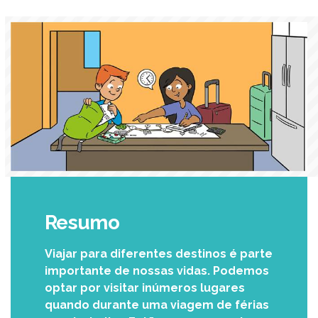
Resumo
Viajar para diferentes destinos é parte
importante de nossas vidas. Podemos
optar por visitar inúmeros lugares
quando durante uma viagem de férias