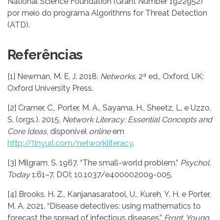
National Science Foundation (Grant Number 1922952)
por meio do programa Algorithms for Threat Detection
(ATD).
Referências
[1] Newman, M. E. J. 2018.
Networks
, 2ª ed., Oxford, UK:
Oxford University Press.
[2] Cramer, C., Porter, M. A., Sayama, H., Sheetz, L. e Uzzo,
S. (orgs.). 2015.
Network Literacy: Essential Concepts and
Core Ideas
, disponível
online
em
http://tinyurl.com/networkliteracy
.
[3] Milgram, S. 1967. “The small-world problem.”
Psychol.
Today
1:61–7. DOI: 10.1037/e400002009-005.
[4] Brooks, H. Z., Kanjanasaratool, U., Kureh, Y. H. e Porter,
M. A. 2021. “Disease detectives: using mathematics to
forecast the spread of infectious diseases.”
Front. Young