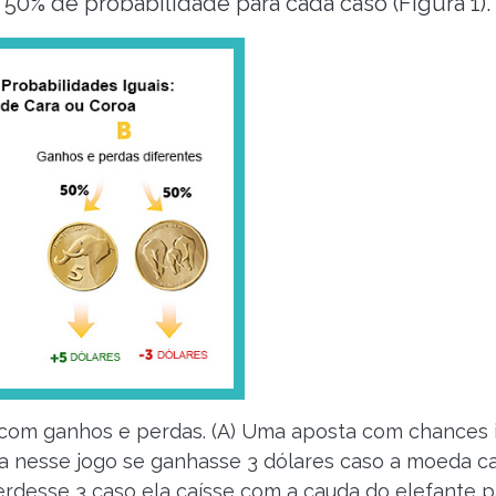
 50% de probabilidade para cada caso (Figura 1).
a com ganhos e perdas. (A) Uma aposta com chances 
ria nesse jogo se ganhasse 3 dólares caso a moeda 
erdesse 3 caso ela caísse com a cauda do elefante 