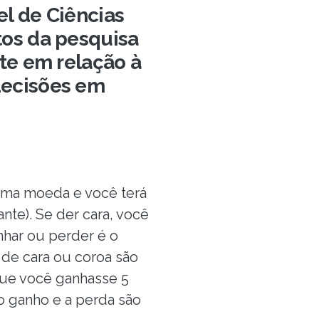
l de Ciências
os da pesquisa
te em relação à
decisões em
 uma moeda e você terá
nte). Se der cara, você
anhar ou perder é o
de cara ou coroa são
que você ganhasse 5
o ganho e a perda são