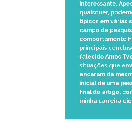
interessante. Ape
quaisquer, podem
típicos em várias 
campo de pesqui
comportamento hum
principais conclu
falecido Amos Tve
situações que env
encaram da mesma
inicial de uma pes
final do artigo, c
minha carreira cie