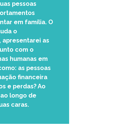
duas pessoas
portamentos
ntar em família. O
tuda o
 apresentarei as
 junto com o
olhas humanas em
como: as pessoas
ação financeira
hos e perdas? Ao
s ao longo de
uas caras.