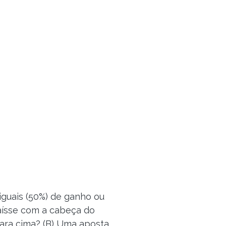
iguais (50%) de ganho ou
caísse com a cabeça do
para cima? (B) Uma aposta