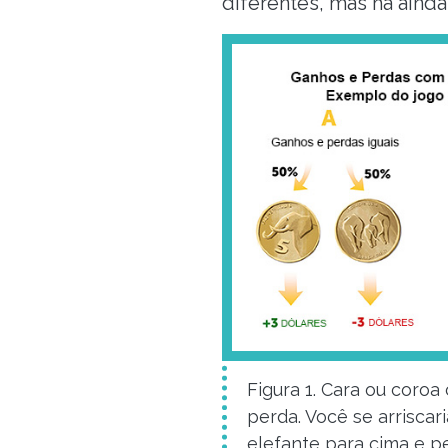
diferentes, mas há ainda
Figura 1. Cara ou coro
perda. Você se arrisca
elefante para cima e p