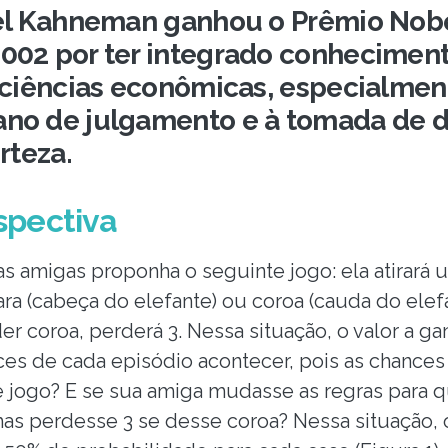
el Kahneman ganhou o Prêmio Nobe
02 por ter integrado conheciment
 ciências econômicas, especialmen
no de julgamento e à tomada de 
rteza.
spectiva
 amigas proponha o seguinte jogo: ela atirará
cara (cabeça do elefante) ou coroa (cauda do elefa
der coroa, perderá 3. Nessa situação, o valor a g
s de cada episódio acontecer, pois as chances 
se jogo? E se sua amiga mudasse as regras para 
mas perdesse 3 se desse coroa? Nessa situação, 