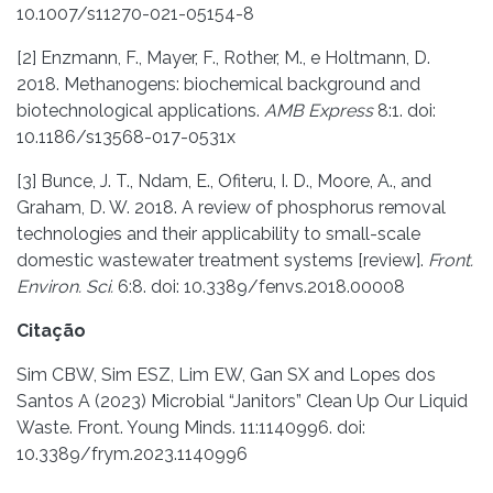
10.1007/s11270-021-05154-8
[2] Enzmann, F., Mayer, F., Rother, M., e Holtmann, D.
2018. Methanogens: biochemical background and
biotechnological applications.
AMB Express
8:1. doi:
10.1186/s13568-017-0531x
[3] Bunce, J. T., Ndam, E., Ofiteru, I. D., Moore, A., and
Graham, D. W. 2018. A review of phosphorus removal
technologies and their applicability to small-scale
domestic wastewater treatment systems [review].
Front.
Environ. Sci.
6:8. doi: 10.3389/fenvs.2018.00008
Citação
Sim CBW, Sim ESZ, Lim EW, Gan SX and Lopes dos
Santos A (2023) Microbial “Janitors” Clean Up Our Liquid
Waste. Front. Young Minds. 11:1140996. doi:
10.3389/frym.2023.1140996