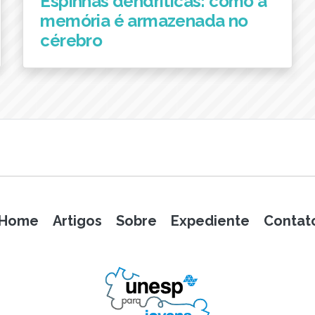
Espinhas dendríticas: como a
memória é armazenada no
cérebro
Home
Artigos
Sobre
Expediente
Contat