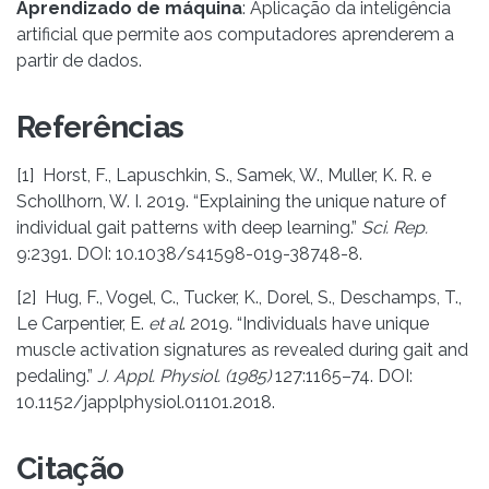
Aprendizado de máquina
: Aplicação da inteligência
artificial que permite aos computadores aprenderem a
partir de dados.
Referências
[1] Horst, F., Lapuschkin, S., Samek, W., Muller, K. R. e
Schollhorn, W. I. 2019. “Explaining the unique nature of
individual gait patterns with deep learning.”
Sci. Rep.
9:2391. DOI: 10.1038/s41598-019-38748-8.
[2] Hug, F., Vogel, C., Tucker, K., Dorel, S., Deschamps, T.,
Le Carpentier, E.
et al
. 2019. “Individuals have unique
muscle activation signatures as revealed during gait and
pedaling.”
J. Appl. Physiol. (1985)
127:1165–74. DOI:
10.1152/japplphysiol.01101.2018.
Citação