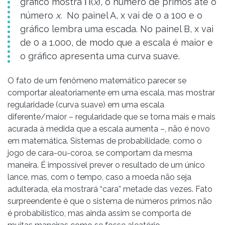
gráfico mostra Π(
x
), o número de primos até o
número
x.
No painel A, x vai de 0 a 100 e o
gráfico lembra uma escada. No painel B, x vai
de 0 a 1.000, de modo que a escala é maior e
o gráfico apresenta uma curva suave.
O fato de um fenômeno matemático parecer se
comportar aleatoriamente em uma escala, mas mostrar
regularidade (curva suave) em uma escala
diferente/maior – regularidade que se torna mais e mais
acurada à medida que a escala aumenta –, não é novo
em matemática. Sistemas de probabilidade, como o
jogo de cara-ou-coroa, se comportam da mesma
maneira. É impossível prever o resultado de um único
lance, mas, com o tempo, caso a moeda não seja
adulterada, ela mostrará “cara” metade das vezes. Fato
surpreendente é que o sistema de números primos não
é probabilístico, mas ainda assim se comporta de