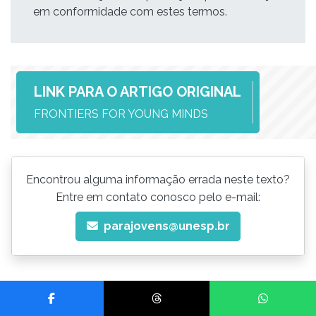
em conformidade com estes termos.
LINK PARA O ARTIGO ORIGINAL
FRONTIERS FOR YOUNG MINDS
Encontrou alguma informação errada neste texto?
Entre em contato conosco pelo e-mail:
parajovens@unesp.br
Compartilhar no Facebook
Compartilhar no Threads
Compartilhar no Wh