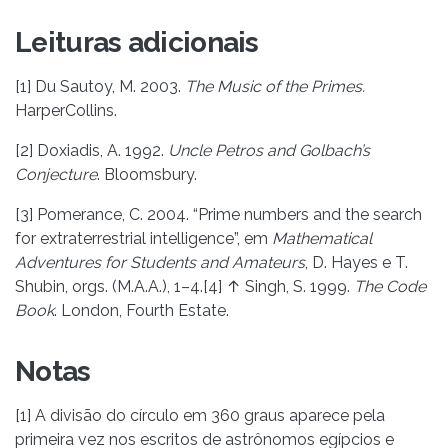
Leituras adicionais
[1] Du Sautoy, M. 2003.
The Music of the Primes.
HarperCollins.
[2] Doxiadis, A. 1992.
Uncle Petros and Golbach’s
Conjecture
. Bloomsbury.
[3] Pomerance, C. 2004. “Prime numbers and the search
for extraterrestrial intelligence”, em
Mathematical
Adventures for Students and Amateurs
, D. Hayes e T.
Shubin, orgs. (M.A.A.), 1–4.[4] ↑ Singh, S. 1999.
The Code
Book
. London, Fourth Estate.
Notas
[1] A divisão do círculo em 360 graus aparece pela
primeira vez nos escritos de astrônomos egípcios e