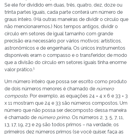
Se ele for dividido em duas, três, quatro, dez, doze ou
trinta partes iguais, cada parte conterá um número de
graus inteiro. (Há outras maneiras de dividir o círculo que
não mencionaremos.) Nos tempos antigos, dividir o
círculo em setores de igual tamanho com grande
precisão era necessário por vários motivos: artísticos,
astronômicos e de engenharia. Os únicos instrumentos
disponíveis eram o compasso e o transferidor, de modo
que a divisão do círculo em setores iguais tinha enorme
1
valor prático.
Um número inteiro que possa ser escrito como produto
de dois números menores é chamado de
número
composto.
Por exemplo, as equações 24 = 4 x 6 e 33 = 3
x 11 mostram que 24 e 33 são números compostos. Um
número que não possa ser decomposto dessa maneira
é chamado de
número primo.
Os números 2, 3, 5, 7, 11,
13, 17, 19, 23 e 29 são todos primos – na verdade, os
primeiros dez números primos (se você quiser, faça as