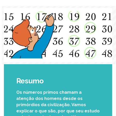
Resumo
Os números primos chamam a
atenção dos homens desde os
primórdios da civilização. Vamos
explicar o que são, por que seu estudo