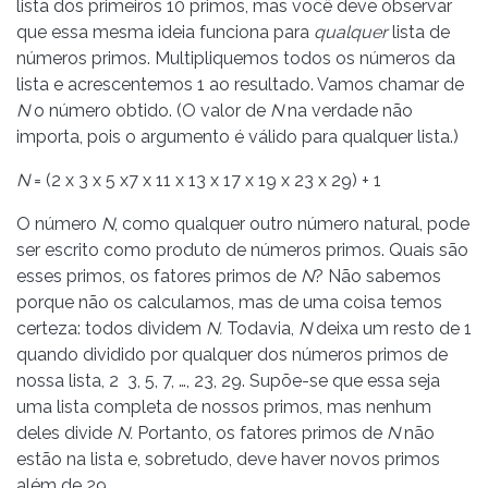
lista dos primeiros 10 primos, mas você deve observar
que essa mesma ideia funciona para
qualquer
lista de
números primos. Multipliquemos todos os números da
lista e acrescentemos 1 ao resultado. Vamos chamar de
N
o número obtido. (O valor de
N
na verdade não
importa, pois o argumento é válido para qualquer lista.)
N
= (2 x 3 x 5 x7 x 11 x 13 x 17 x 19 x 23 x 29) + 1
O número
N
, como qualquer outro número natural, pode
ser escrito como produto de números primos. Quais são
esses primos, os fatores primos de
N
? Não sabemos
porque não os calculamos, mas de uma coisa temos
certeza: todos dividem
N.
Todavia,
N
deixa um resto de 1
quando dividido por qualquer dos números primos de
nossa lista, 2 3, 5, 7, …, 23, 29. Supõe-se que essa seja
uma lista completa de nossos primos, mas nenhum
deles divide
N.
Portanto, os fatores primos de
N
não
estão na lista e, sobretudo, deve haver novos primos
além de 29.