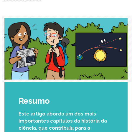
Resumo
Este artígo aborda um dos mais
importantes capítulos da história da
ciência, que contribuiu para a