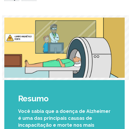
Resumo
Você sabia que a doença de Alzheimer
é uma das principais causas de
incapacitação e morte nos mais