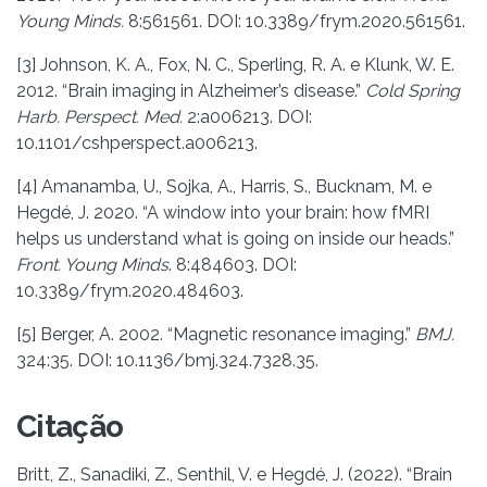
Young Minds.
8:561561. DOI: 10.3389/frym.2020.561561.
[3] Johnson, K. A., Fox, N. C., Sperling, R. A. e Klunk, W. E.
2012. “Brain imaging in Alzheimer’s disease.”
Cold Spring
Harb. Perspect. Med.
2:a006213. DOI:
10.1101/cshperspect.a006213.
[4] Amanamba, U., Sojka, A., Harris, S., Bucknam, M. e
Hegdé, J. 2020. “A window into your brain: how fMRI
helps us understand what is going on inside our heads.”
Front. Young Minds
. 8:484603. DOI:
10.3389/frym.2020.484603.
[5] Berger, A. 2002. “Magnetic resonance imaging.”
BMJ.
324:35. DOI: 10.1136/bmj.324.7328.35.
Citação
Britt, Z., Sanadiki, Z., Senthil, V. e Hegdé, J. (2022). “Brain