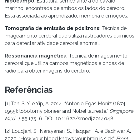
Hipocampo
: Estrutura, semelhante à do cavalo-
marinho, encontrada de ambos os lados do cérebro.
Está associada ao aprendizado, memória e emoções.
Tomografia de emissão de pósitrons
: Técnica de
imageamento cerebral que utiliza rastreadores químicos
para detectar atividade cerebral anormal.
Ressonância magnética
: Técnica de imageamento
cerebral que utiliza campos magnéticos e ondas de
rádio para obter imagens do cérebro.
Referências
[1] Tan, S. Y. e Yip, A. 2014. “Antonio Egas Moniz (1874-
1955): lobotomy pioneer and Nobel laureate.”
Singapore
Med. J.
55:175–6. DOI: 10.11622/smedj.2014048.
[2] Loudjani, S., Narayanan, S., Haqqani, A. e Badhwar, A.
2020. “How your blood knows your brain is sick.”
Front.