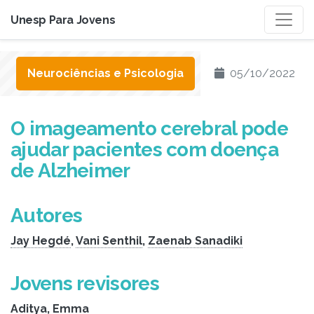
Unesp Para Jovens
Neurociências e Psicologia
05/10/2022
O imageamento cerebral pode
ajudar pacientes com doença
de Alzheimer
Autores
Jay Hegdé
,
Vani Senthil
,
Zaenab Sanadiki
Jovens revisores
Aditya
,
Emma