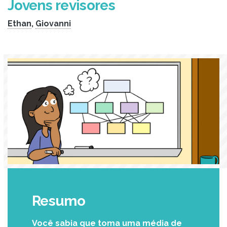
Jovens revisores
Ethan
,
Giovanni
Resumo
Você sabia que toma uma média de