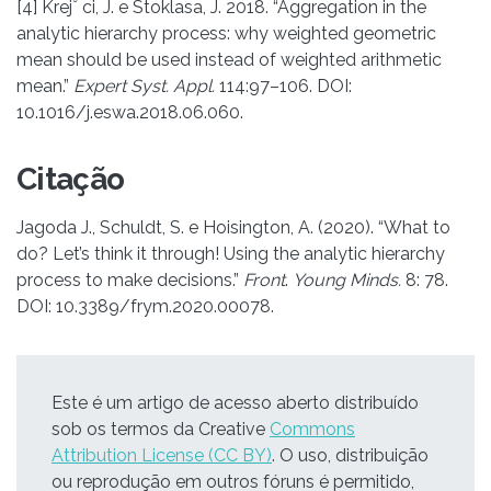
[4] Krejˇ ci, J. e Stoklasa, J. 2018. “Aggregation in the
analytic hierarchy process: why weighted geometric
mean should be used instead of weighted arithmetic
mean.”
Expert Syst. Appl.
114:97–106. DOI:
10.1016/j.eswa.2018.06.060.
Citação
Jagoda J., Schuldt, S. e Hoisington, A. (2020). “What to
do? Let’s think it through! Using the analytic hierarchy
process to make decisions.”
Front
.
Young Minds.
8: 78.
DOI: 10.3389/frym.2020.00078.
Este é um artigo de acesso aberto distribuído
sob os termos da Creative
Commons
Attribution License (CC BY)
. O uso, distribuição
ou reprodução em outros fóruns é permitido,