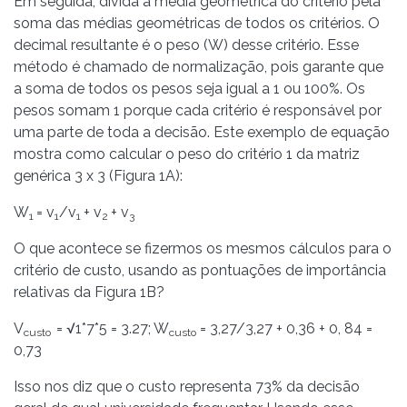
Em seguida, divida a média geométrica do critério pela
soma das médias geométricas de todos os critérios. O
decimal resultante é o peso (W) desse critério. Esse
método é chamado de normalização, pois garante que
a soma de todos os pesos seja igual a 1 ou 100%. Os
pesos somam 1 porque cada critério é responsável por
uma parte de toda a decisão. Este exemplo de equação
mostra como calcular o peso do critério 1 da matriz
genérica 3 x 3 (Figura 1A):
W
= v
/v
+ v
+ v
1
1
1
2
3
O que acontece se fizermos os mesmos cálculos para o
critério de custo, usando as pontuações de importância
relativas da Figura 1B?
V
= √1*7*5 = 3.27; W
= 3,27/3,27 + 0,36 + 0, 84 =
custo
custo
0,73
Isso nos diz que o custo representa 73% da decisão