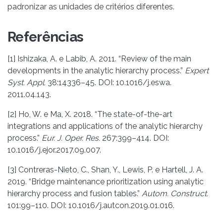
padronizar as unidades de critérios diferentes.
Referências
[1] Ishizaka, A. e Labib, A. 2011. “Review of the main
developments in the analytic hierarchy process.”
Expert
Syst. Appl.
38:14336–45. DOI: 10.1016/j.eswa.
2011.04.143.
[2] Ho, W. e Ma, X. 2018. “The state-of-the-art
integrations and applications of the analytic hierarchy
process.”
Eur. J. Oper. Res.
267:399–414. DOI:
10.1016/j.ejor.2017.09.007.
[3] Contreras-Nieto, C., Shan, Y., Lewis, P. e Hartell, J. A.
2019. “Bridge maintenance prioritization using analytic
hierarchy process and fusion tables.”
Autom. Construct.
101:99–110. DOI: 10.1016/j.autcon.2019.01.016.