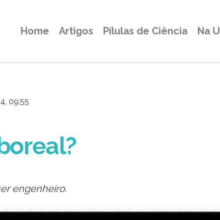
Home
Artigos
Pílulas de Ciência
Na 
4, 09:55
boreal?
er engenheiro.