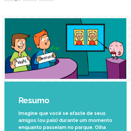
Resumo
Imagine que você se afaste de seus
amigos (ou pais) durante um momento
enquanto passeiam no parque. Olha