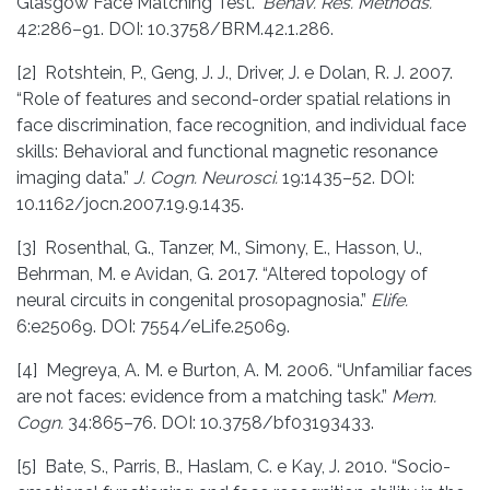
Glasgow Face Matching Test.”
Behav.
Res. Methods.
42:286–91. DOI: 10.3758/BRM.42.1.286.
[2] Rotshtein, P., Geng, J. J., Driver, J. e Dolan, R. J. 2007.
“Role of features and second-order spatial relations in
face discrimination, face recognition, and individual face
skills: Behavioral and functional magnetic resonance
imaging data.”
J. Cogn. Neurosci.
19:1435–52. DOI:
10.1162/jocn.2007.19.9.1435.
[3] Rosenthal, G., Tanzer, M., Simony, E., Hasson, U.,
Behrman, M. e Avidan, G. 2017. “Altered topology of
neural circuits in congenital prosopagnosia.”
Elife.
6:e25069. DOI: 7554/eLife.25069.
[4] Megreya, A. M. e Burton, A. M. 2006. “Unfamiliar faces
are not faces: evidence from a matching task.”
Mem.
Cogn.
34:865–76. DOI: 10.3758/bf03193433.
[5] Bate, S., Parris, B., Haslam, C. e Kay, J. 2010. “Socio-