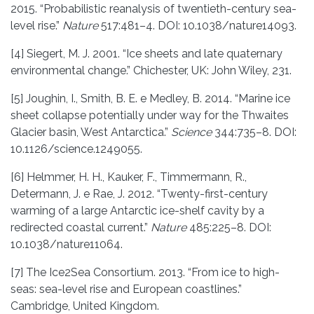
2015. “Probabilistic reanalysis of twentieth-century sea-
level rise.”
Nature
517:481–4. DOI: 10.1038/nature14093.
[4] Siegert, M. J. 2001. “Ice sheets and late quaternary
environmental change.” Chichester, UK: John Wiley, 231.
[5] Joughin, I., Smith, B. E. e Medley, B. 2014. “Marine ice
sheet collapse potentially under way for the Thwaites
Glacier basin, West Antarctica.”
Science
344:735–8. DOI:
10.1126/science.1249055.
[6] Helmmer, H. H., Kauker, F., Timmermann, R.,
Determann, J. e Rae, J. 2012. “Twenty-first-century
warming of a large Antarctic ice-shelf cavity by a
redirected coastal current.”
Nature
485:225–8. DOI:
10.1038/nature11064.
[7] The Ice2Sea Consortium. 2013. “From ice to high-
seas: sea-level rise and European coastlines.”
Cambridge, United Kingdom.