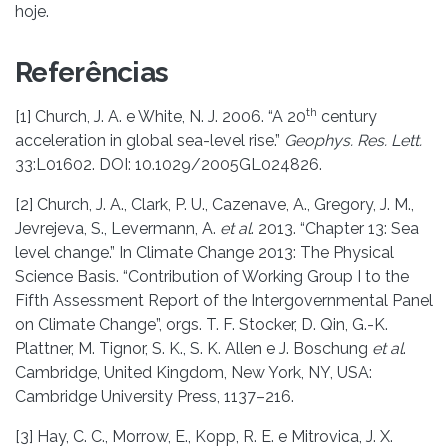
hoje.
Referências
th
[1] Church, J. A. e White, N. J. 2006. “A 20
century
acceleration in global sea-level rise.”
Geophys. Res. Lett.
33:L01602. DOI: 10.1029/2005GL024826.
[2] Church, J. A., Clark, P. U., Cazenave, A., Gregory, J. M.,
Jevrejeva, S., Levermann, A.
et al
. 2013. “Chapter 13: Sea
level change.” In Climate Change 2013: The Physical
Science Basis. “Contribution of Working Group I to the
Fifth Assessment Report of the Intergovernmental Panel
on Climate Change”, orgs. T. F. Stocker, D. Qin, G.-K.
Plattner, M. Tignor, S. K., S. K. Allen e J. Boschung
et al
.
Cambridge, United Kingdom, New York, NY, USA:
Cambridge University Press, 1137–216.
[3] Hay, C. C., Morrow, E., Kopp, R. E. e Mitrovica, J. X.