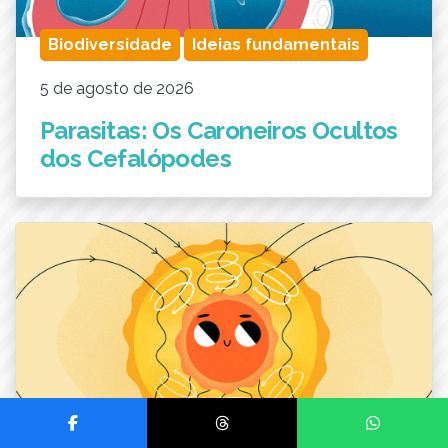
Biodiversidade
Ideias fundamentais
5 de agosto de 2026
Parasitas: Os Caroneiros Ocultos
dos Cefalópodes
Compartilhar no Facebook
Compartilhar no Threads
Compartilhar no Wh