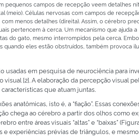
com pequenos campos de recepção veem detalhes nít
tal (meio). Células nervosas com campos de recepç
com menos detalhes (direita). Assim, o cérebro preci
ais pertencem à cerca. Um mecanismo que ajuda a fa
tas do gato, mesmo interrompidos pela cerca. Emb
s quando eles estão obstruídos, também provoca il
ido usadas em pesquisa de neurociência para inv
 visual [2]. A elaboração da percepção visual p
características que atuam juntas.
xões anatômicas, isto é, a “fiação”. Essas conex
o chega ao cérebro a partir dos olhos como ex
ebro entre áreas visuais “altas” e “baixas” (Figu
e experiências prévias de triângulos, e mesmo a