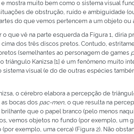
 e mostra muito bem como o sistema visual func
 situações de obstrução, ruído e ambiguidade (ou
artes do que vemos pertencem a um objeto ou a
 o que vê na parte esquerda da Figura 1, diria p
 cima dos três discos pretos. Contudo, estritame
 pretos (semelhantes ao personagem de games
p
 triângulo Kanizsa [1] é um fenômeno muito int
sistema visual (e do de outras espécies també
nizsa, o cérebro elabora a percepção de triângu
e as bocas dos
pac-men
, o que resulta na perce
 brilhante que o papel branco (pelo menos naqu
sos, vemos objetos no fundo (por exemplo, um g
o (por exemplo, uma cerca) (Figura 2). Não obst