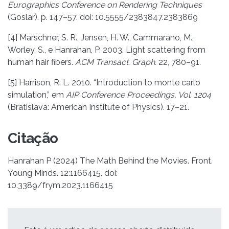
Eurographics Conference on Rendering Techniques
(Goslar). p. 147–57. doi: 10.5555/2383847.2383869
[4] Marschner, S. R., Jensen, H. W., Cammarano, M.,
Worley, S., e Hanrahan, P. 2003. Light scattering from
human hair fibers.
ACM Transact. Graph.
22, 780–91.
[5] Harrison, R. L. 2010. “Introduction to monte carlo
simulation,” em
AIP Conference Proceedings, Vol. 1204
(Bratislava: American Institute of Physics). 17–21.
Citação
Hanrahan P (2024) The Math Behind the Movies. Front.
Young Minds. 12:1166415. doi:
10.3389/frym.2023.1166415