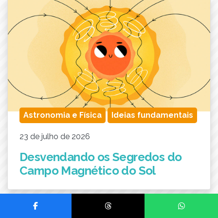
Astronomia e Física
Ideias fundamentais
23 de julho de 2026
Desvendando os Segredos do
Campo Magnético do Sol
Compartilhar no Facebook
Compartilhar no Threads
Compartilhar no Wh