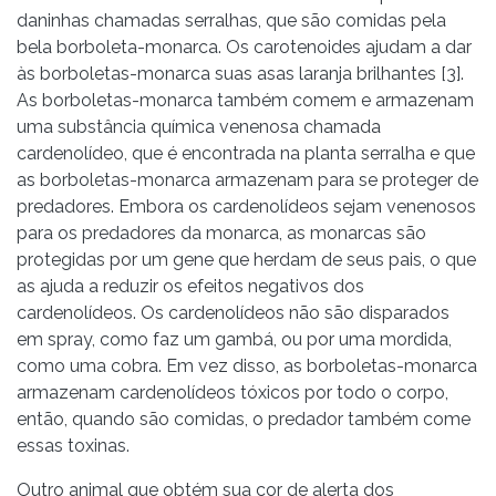
daninhas chamadas serralhas, que são comidas pela
bela borboleta-monarca. Os carotenoides ajudam a dar
às borboletas-monarca suas asas laranja brilhantes [3].
As borboletas-monarca também comem e armazenam
uma substância química venenosa chamada
cardenolídeo, que é encontrada na planta serralha e que
as borboletas-monarca armazenam para se proteger de
predadores. Embora os cardenolídeos sejam venenosos
para os predadores da monarca, as monarcas são
protegidas por um gene que herdam de seus pais, o que
as ajuda a reduzir os efeitos negativos dos
cardenolídeos. Os cardenolídeos não são disparados
em spray, como faz um gambá, ou por uma mordida,
como uma cobra. Em vez disso, as borboletas-monarca
armazenam cardenolídeos tóxicos por todo o corpo,
então, quando são comidas, o predador também come
essas toxinas.
Outro animal que obtém sua cor de alerta dos