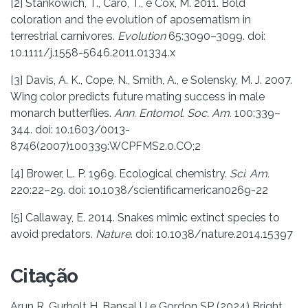
[2] Stankowich, T., Caro, T., e Cox, M. 2011. Bold
coloration and the evolution of aposematism in
terrestrial carnivores.
Evolution
65:3090–3099. doi:
10.1111/j.1558-5646.2011.01334.x
[3] Davis, A. K., Cope, N., Smith, A., e Solensky, M. J. 2007.
Wing color predicts future mating success in male
monarch butterflies.
Ann. Entomol. Soc. Am.
100:339–
344. doi: 10.1603/0013-
8746(2007)100339:WCPFMS2.0.CO;2
[4] Brower, L. P. 1969. Ecological chemistry.
Sci. Am.
220:22–29. doi: 10.1038/scientificamerican0269-22
[5] Callaway, E. 2014. Snakes mimic extinct species to
avoid predators.
Nature
. doi: 10.1038/nature.2014.15397
Citação
Arun R, Gurholt H, Bansal U e Gordon SP (2024) Bright