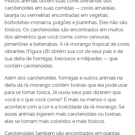
muitos animais obtêm suas cores brilhantes dos
carotenoides em suas comidas — cores amarelas,
laranja ou vermelhas encontradas em vegetais,
borboletas-monarca, pulgões e joaninhas. Eles não são
tóxicos. Os carotenoides são encontrados em muitos
dos alimentos que você come, como cenouras,
pimentões e beterrabas. A rã-morango tropical de cores
vibrantes (Figura 1B) obtém sua cor de seus pais e de
sua dieta de formigas, besouros e milípedes — que
contêm carotenoides.
Além dos carotenoides, formigas e outros animais na
dieta da rã-morango contêm toxinas que ela pode usar
para se tornar tóxica. Já ouviu seus pais dizerem que
você é o que você come? É mais ou menos o que
acontece com a cor e a toxicidade da rã-morango. Se
esses animais ingerem mais carotenoides ou toxinas,
eles se tornam mais coloridos e mais tóxicos.
Carotenoides também são encontrados em plantas