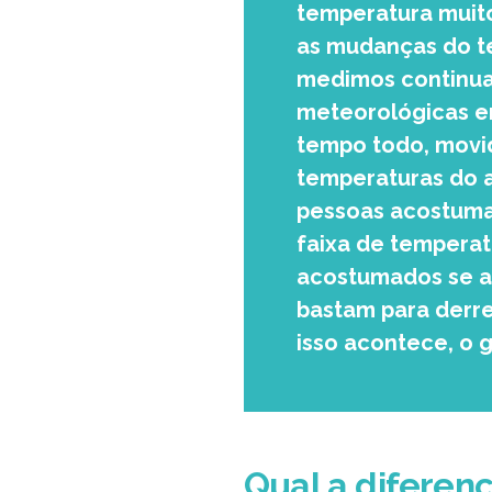
temperatura muito
as mudanças do te
medimos continua
meteorológicas em
tempo todo, movid
temperaturas do a
pessoas acostuma
faixa de temperat
acostumados se al
bastam para derre
isso acontece, o 
Qual a diferen