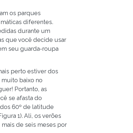
tam os parques
imáticas diferentes.
edidas durante um
pas que você decide usar
 em seu guarda-roupa
ais perto estiver dos
 muito baixo no
uer! Portanto, as
cê se afasta do
dos 60º de latitude
gura 1). Ali, os verões
te mais de seis meses por