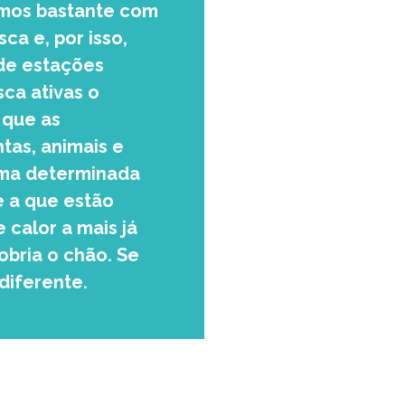
pamos bastante com
a e, por isso,
de estações
ca ativas o
 que as
tas, animais e
uma determinada
e a que estão
 calor a mais já
obria o chão. Se
diferente.