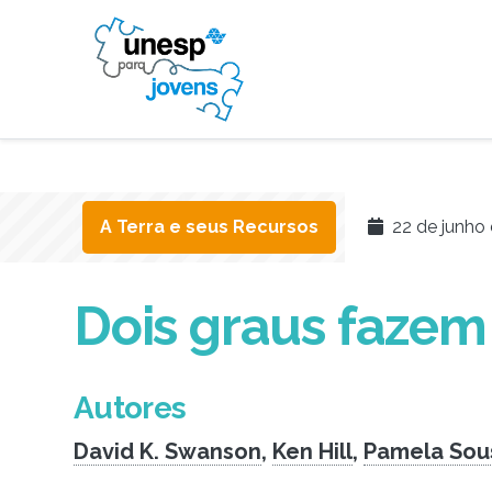
A Terra e seus Recursos
22 de junho 
Dois graus fazem
Autores
David K. Swanson
,
Ken Hill
,
Pamela Sou