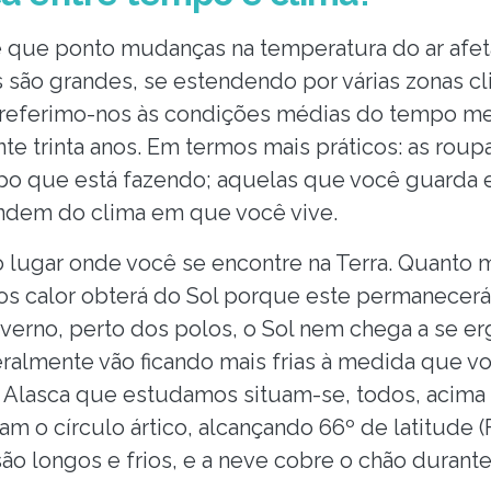
 que ponto mudanças na temperatura do ar afe
s são grandes, se estendendo por várias zonas cl
 referimo-nos às condições médias do tempo m
te trinta anos. Em termos mais práticos: as rou
po
que está fazendo; aquelas que você guarda
endem do clima em que você vive.
o lugar onde você se encontre na Terra. Quanto m
os calor obterá do Sol porque este permanecerá
verno, perto dos polos, o Sol nem chega a se erg
almente vão ficando mais frias à medida que vo
 Alasca que estudamos situam-se, todos, acima 
m o círculo ártico, alcançando 66º de latitude (Fi
são longos e frios, e a neve cobre o chão duran