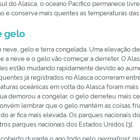
 sul do Alasca, o oceano Pacífico permanece livr
no e conserva mais quentes as temperaturas das t
e gelo
neve, gelo e terra congelada. Uma elevação de 
ue a neve e o gelo vão começar a derreter. O Ala
tudes estão mudando rapidamente devido ao aum
 quentes já registrados no Alasca ocorreram entr
aturas oceânicas em volta do Alasca foram mais
ua demorou a congelar, o gelo derreteu mais ced
 Convém lembrar que o gelo mantém as coisas fri
do ar fica mais elevada. Os parques nacionais do
tros parques nacionais dos Estados Unidos [3].
 coberto durante o ano todo pelo
permafrost
, q