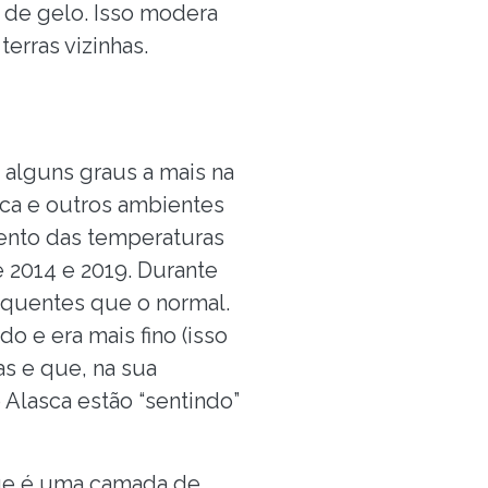
e de gelo. Isso modera
erras vizinhas.
alguns graus a mais na
sca e outros ambientes
ento das temperaturas
e 2014 e 2019. Durante
 quentes que o normal.
o e era mais fino (isso
as e que, na sua
 Alasca estão “sentindo”
ue é uma camada de