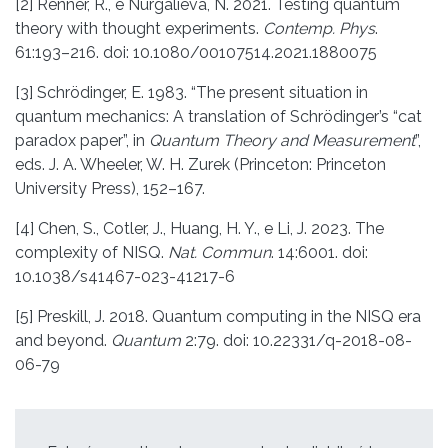
[2] Renner, R., e Nurgalieva, N. 2021. Testing quantum
theory with thought experiments.
Contemp. Phys
.
61:193–216. doi: 10.1080/00107514.2021.1880075
[3] Schrödinger, E. 1983. “The present situation in
quantum mechanics: A translation of Schrödinger’s “cat
paradox paper”, in
Quantum Theory and Measurement
”,
eds. J. A. Wheeler, W. H. Zurek (Princeton: Princeton
University Press), 152–167.
[4] Chen, S., Cotler, J., Huang, H. Y., e Li, J. 2023. The
complexity of NISQ.
Nat. Commun
. 14:6001. doi:
10.1038/s41467-023-41217-6
[5] Preskill, J. 2018. Quantum computing in the NISQ era
and beyond.
Quantum
2:79. doi: 10.22331/q-2018-08-
06-79