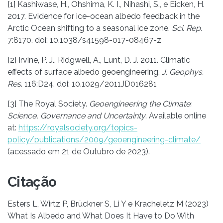
[1] Kashiwase, H., Ohshima, K. I., Nihashi, S., e Eicken, H.
2017. Evidence for ice-ocean albedo feedback in the
Arctic Ocean shifting to a seasonal ice zone.
Sci. Rep.
7:8170. doi: 10.1038/s41598-017-08467-z
[2] Irvine, P. J., Ridgwell, A., Lunt, D. J. 2011. Climatic
effects of surface albedo geoengineering.
J. Geophys.
Res
. 116:D24. doi: 10.1029/2011JD016281
[3] The Royal Society.
Geoengineering the Climate:
Science, Governance and Uncertainty
. Available online
at:
https://royalsociety.org/topics-
policy/publications/2009/geoengineering-climate/
(acessado em 21 de Outubro de 2023).
Citação
Esters L, Wirtz P, Brückner S, Li Y e Kracheletz M (2023)
What Is Albedo and What Does It Have to Do With