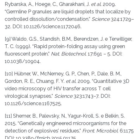
Rybarska, A., Hoege, C., Gharakhani, J.
et al
. 2009.
“Germline P granules are liquid droplets that localize by
controlled dissolution/condensation.”
Science
324:1729–
32. DOI: 10.1126/science.1172046.
[9] Waldo, G.S., Standish, B.M., Berendzen, J. e Terwilliger,
T. C. (1999). “Rapid protein-folding assay using green
fluorescent protein.”
Nat. Biotechnol.
17:691 – 5. DOI:
10.1038/10904.
[10] Hübner, W., McNerney, G. P., Chen, P., Dale, B. M.,
Gordon, R. E., Chuang, F. Y.
et al
. 2009. “Quantitative 3D
vídeo microscopy of HIV transfer across T cell
virological synapses.”
Science
323:1743–7. DOI:
10.1126/science.1167525.
[11] Shemer, B., Palevsky, N., Yagur-Kroll, S. e Belkin, S.
2015. “Genetically engineered microorganisms for the
detection of explosives’ residues.”
Front. Microbiol.
6:1175
DOI: 10.3389/fmicb.2015.01175.