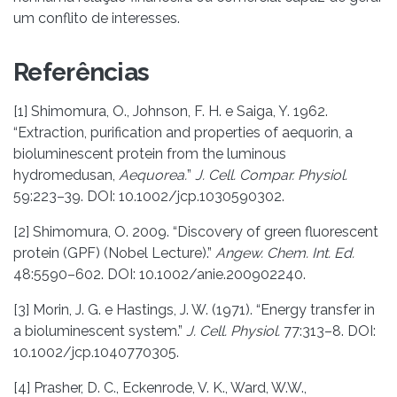
um conflito de interesses.
Referências
[1] Shimomura, O., Johnson, F. H. e Saiga, Y. 1962.
“Extraction, purification and properties of aequorin, a
bioluminescent protein from the luminous
hydromedusan,
Aequorea.
”
J. Cell. Compar. Physiol.
59:223–39. DOI: 10.1002/jcp.1030590302.
[2] Shimomura, O. 2009. “Discovery of green fluorescent
protein (GPF) (Nobel Lecture).”
Angew. Chem. Int. Ed.
48:5590–602. DOI: 10.1002/anie.200902240.
[3] Morin, J. G. e Hastings, J. W. (1971). “Energy transfer in
a bioluminescent system.”
J. Cell. Physiol.
77:313–8. DOI:
10.1002/jcp.1040770305.
[4] Prasher, D. C., Eckenrode, V. K., Ward, W.W.,