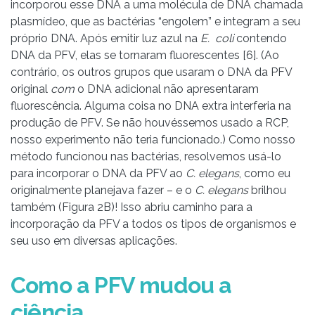
incorporou esse DNA a uma molécula de DNA chamada
plasmídeo, que as bactérias “engolem” e integram a seu
próprio DNA. Após emitir luz azul na
E. coli
contendo
DNA da PFV, elas se tornaram fluorescentes [6]. (Ao
contrário, os outros grupos que usaram o DNA da PFV
original
com
o DNA adicional não apresentaram
fluorescência. Alguma coisa no DNA extra interferia na
produção de PFV. Se não houvéssemos usado a RCP,
nosso experimento não teria funcionado.) Como nosso
método funcionou nas bactérias, resolvemos usá-lo
para incorporar o DNA da PFV ao
C. elegans
, como eu
originalmente planejava fazer – e o
C. elegans
brilhou
também (Figura 2B)! Isso abriu caminho para a
incorporação da PFV a todos os tipos de organismos e
seu uso em diversas aplicações.
Como a PFV mudou a
ciência