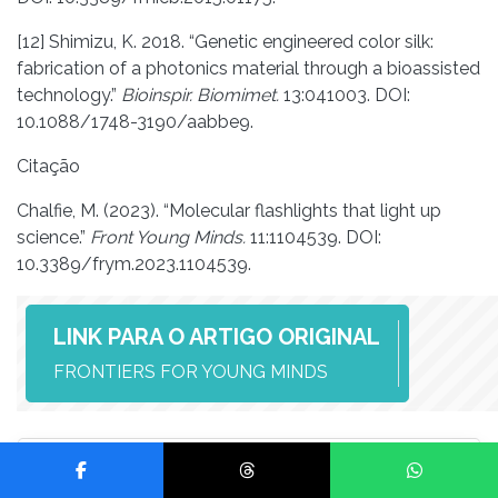
[12] Shimizu, K. 2018. “Genetic engineered color silk:
fabrication of a photonics material through a bioassisted
technology.”
Bioinspir. Biomimet.
13:041003. DOI:
10.1088/1748-3190/aabbe9.
Citação
Chalfie, M. (2023). “Molecular flashlights that light up
science.”
Front Young Minds.
11:1104539. DOI:
10.3389/frym.2023.1104539.
LINK PARA O ARTIGO ORIGINAL
FRONTIERS FOR YOUNG MINDS
Compartilhar no Facebook
Compartilhar no Threads
Compartilhar no Wh
Encontrou alguma informação errada neste texto?