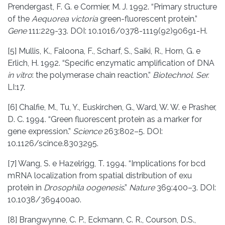
Prendergast, F. G. e Cormier, M. J. 1992. “Primary structure
of the
Aequorea victoria
green-fluorescent protein.”
Gene
111:229-33. DOI: 10.1016/0378-1119(92)90691-H.
[5] Mullis, K., Faloona, F., Scharf, S., Saiki, R., Horn, G. e
Erlich, H. 1992. “Specific enzymatic amplification of DNA
in vitro
: the polymerase chain reaction.”
Biotechnol. Ser.
LI:17.
[6] Chalfie, M., Tu, Y., Euskirchen, G., Ward, W. W. e Prasher,
D. C. 1994. “Green fluorescent protein as a marker for
gene expression.”
Science
263:802–5. DOI:
10.1126/scince.8303295.
[7] Wang, S. e Hazelrigg, T. 1994. “Implications for bcd
mRNA localization from spatial distribution of exu
protein in
Drosophila oogenesis
.”
Nature
369:400–3. DOI:
10.1038/369400a0.
[8] Brangwynne, C. P., Eckmann, C. R., Courson, D.S.,