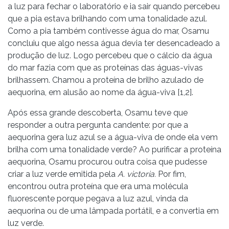
a luz para fechar o laboratório e ia sair quando percebeu
que a pia estava brilhando com uma tonalidade azul.
Como a pia também contivesse água do mar, Osamu
concluiu que algo nessa água devia ter desencadeado a
produção de luz. Logo percebeu que o cálcio da água
do mar fazia com que as proteínas das águas-vivas
brilhassem. Chamou a proteína de brilho azulado de
aequorina, em alusão ao nome da água-viva [1,2].
Após essa grande descoberta, Osamu teve que
responder a outra pergunta candente: por que a
aequorina gera luz azul se a água-viva de onde ela vem
brilha com uma tonalidade verde? Ao purificar a proteína
aequorina, Osamu procurou outra coisa que pudesse
criar a luz verde emitida pela
A. victoria.
Por fim,
encontrou outra proteína que era uma molécula
fluorescente porque pegava a luz azul, vinda da
aequorina ou de uma lâmpada portátil, e a convertia em
luz verde.