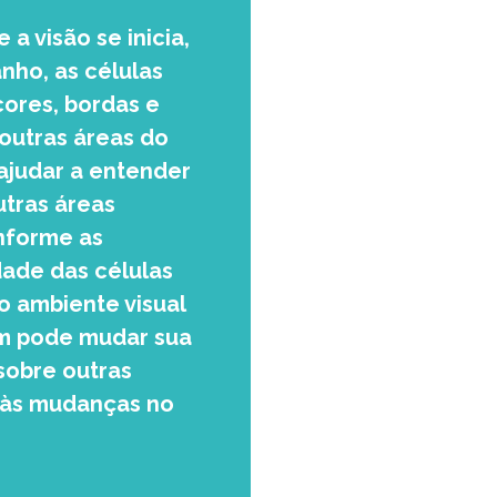
 a visão se inicia,
nho, as células
ores, bordas e
 outras áreas do
 ajudar a entender
tras áreas
onforme as
ade das células
o ambiente visual
ém pode mudar sua
 sobre outras
m às mudanças no