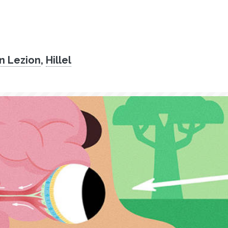
on Lezion
,
Hillel