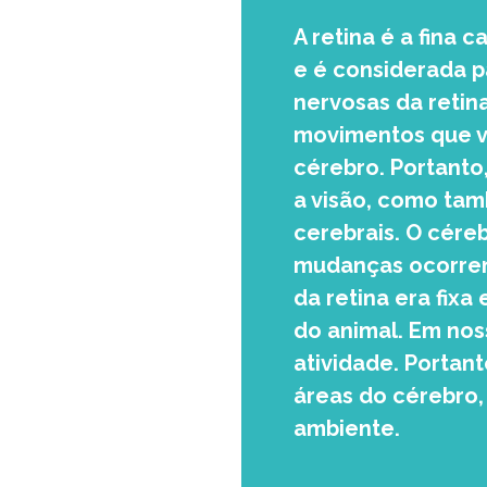
A retina é a fina 
e é considerada p
nervosas da retin
movimentos que ve
cérebro. Portanto
a visão, como tam
cerebrais. O cére
mudanças ocorrem 
da retina era fix
do animal. Em no
atividade. Portant
áreas do cérebro,
ambiente.