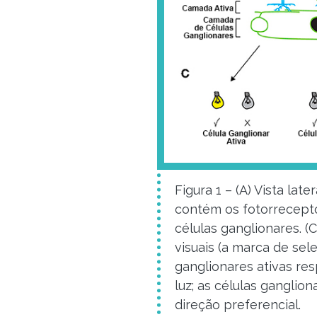
Figura 1 – (A) Vista lat
contém os fotorrecepto
células ganglionares. (
visuais (a marca de sel
ganglionares ativas res
luz; as células gangli
direção preferencial.