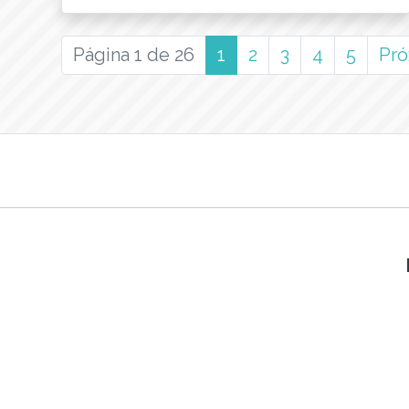
(current)
Página 1 de 26
1
2
3
4
5
Pr