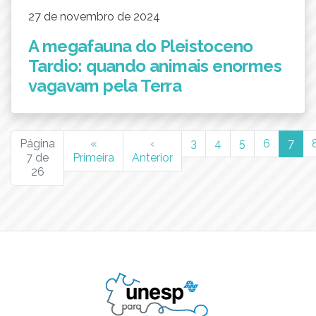
27 de novembro de 2024
A megafauna do Pleistoceno
Tardio: quando animais enormes
vagavam pela Terra
(cur
Página
«
‹
3
4
5
6
7
7 de
Primeira
Anterior
26