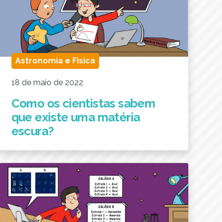
Astronomia e Física
18 de maio de 2022
Como os cientistas sabem
que existe uma matéria
escura?