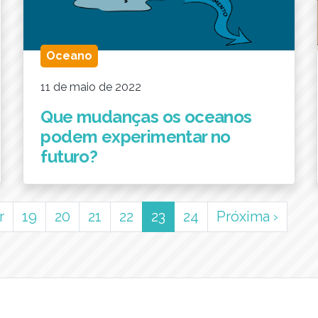
Oceano
11 de maio de 2022
Que mudanças os oceanos
podem experimentar no
futuro?
(current)
r
19
20
21
22
23
24
Próxima
›