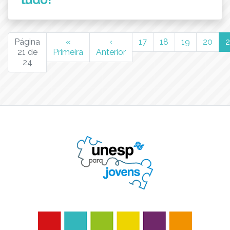
Página
«
‹
17
18
19
20
2
21 de
Primeira
Anterior
24