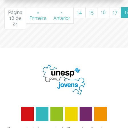
Página
«
‹
14
15
16
17
1
18 de
Primeira
Anterior
24