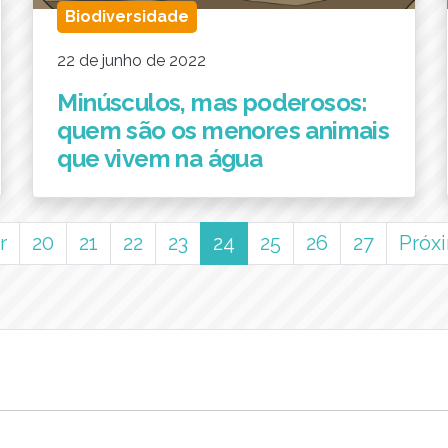
Biodiversidade
22 de junho de 2022
Minúsculos, mas poderosos:
quem são os menores animais
que vivem na água
(current)
r
20
21
22
23
24
25
26
27
Próx