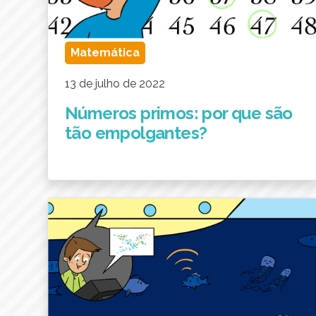
Matemática
13 de julho de 2022
Números primos: por que são
tão empolgantes?