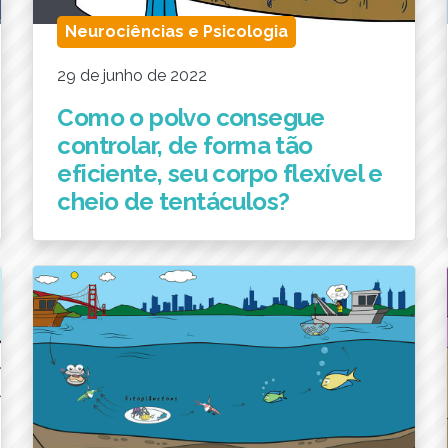
Neurociências e Psicologia
29 de junho de 2022
Como o polvo consegue
controlar, de forma tão
eficiente, seu corpo flexível e
cheio de tentáculos?