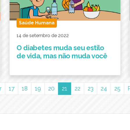
Saúde Humana
14 de setembro de 2022
O diabetes muda seu estilo
de vida, mas não muda você
(current)
r
17
18
19
20
21
22
23
24
25