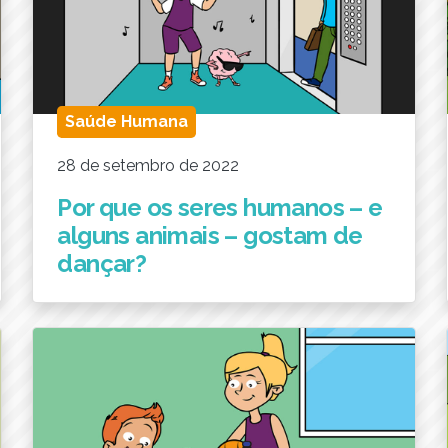
Saúde Humana
28 de setembro de 2022
Por que os seres humanos – e
alguns animais – gostam de
dançar?